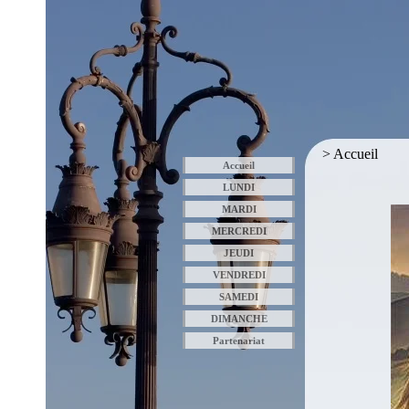
> Accueil
Accueil
LUNDI
MARDI
MERCREDI
JEUDI
VENDREDI
SAMEDI
DIMANCHE
Partenariat